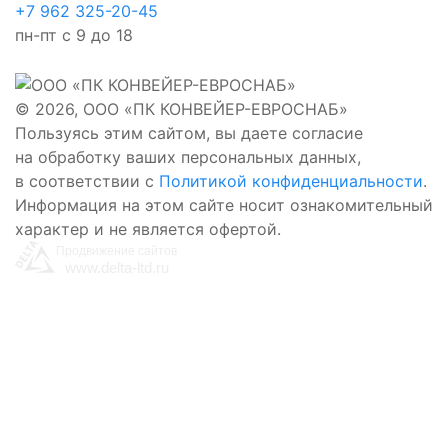
+7 962 325-20-45
пн-пт с 9 до 18
© 2026, ООО «ПК КОНВЕЙЕР-ЕВРОСНАБ»
Пользуясь этим сайтом, вы даете согласие
на обработку ваших персональных данных,
в соответствии с
Политикой конфиденциальности
.
Информация на этом сайте носит ознакомительный
Заказать звонок
характер и не является офертой.
Оставьте заявку и мы свяжемся с вами
Продвижение сайтов
Заявка успешно отправлена!
www.delta-ltd.ru
Отправить
Нажимая кнопку «Отправить», вы даёте согласие
на обработку персональных данных
в соответствии с
политикой конфиденциальности